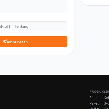
Kirim Pesan
PRODUK
LE
Fitur
Keb
Paket
Sy
Unduh
Ko