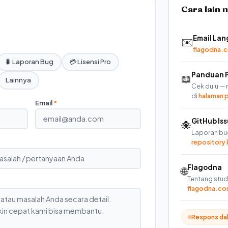
Cara lain
Email La
✉️
flagodna.
🐛 Laporan Bug
💳 Lisensi Pro
Panduan 
📖
Lainnya
Cek dulu — 
di
halaman 
Email
*
GitHub Is
🐙
Laporan bug
repository 
Flagodna
🌐
Tentang stud
flagodna.c
Respons dal