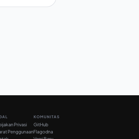
GAL
KOMUNITAS
ijakan Privasi
GitHub
arat Penggunaan
Flagodna
ntak
Versi Baru