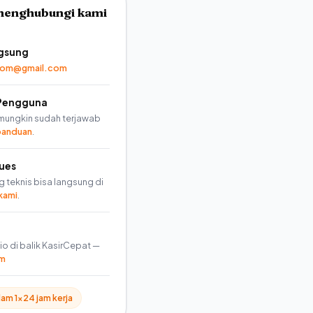
 menghubungi kami
ngsung
com@gmail.com
Pengguna
mungkin sudah terjawab
panduan
.
sues
 teknis bisa langsung di
kami
.
io di balik KasirCepat —
om
am 1×24 jam kerja