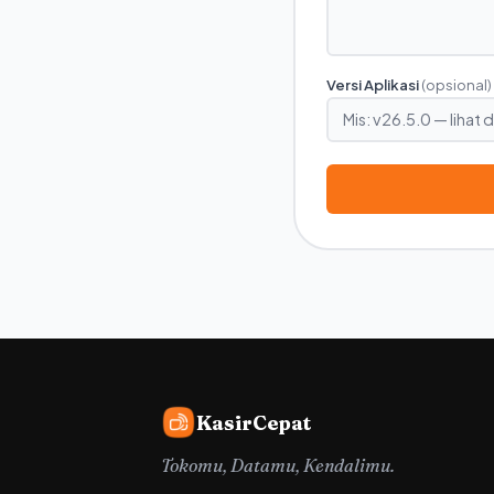
Versi Aplikasi
(opsional)
KasirCepat
Tokomu, Datamu, Kendalimu.