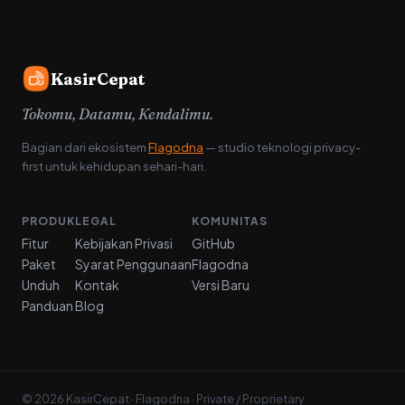
KasirCepat
Tokomu, Datamu, Kendalimu.
Bagian dari ekosistem
Flagodna
— studio teknologi privacy-
first untuk kehidupan sehari-hari.
PRODUK
LEGAL
KOMUNITAS
Fitur
Kebijakan Privasi
GitHub
Paket
Syarat Penggunaan
Flagodna
Unduh
Kontak
Versi Baru
Panduan
Blog
© 2026 KasirCepat · Flagodna · Private / Proprietary