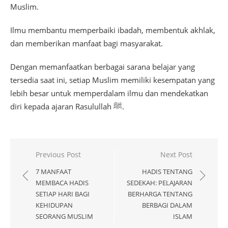
Muslim.
Ilmu membantu memperbaiki ibadah, membentuk akhlak,
dan memberikan manfaat bagi masyarakat.
Dengan memanfaatkan berbagai sarana belajar yang
tersedia saat ini, setiap Muslim memiliki kesempatan yang
lebih besar untuk memperdalam ilmu dan mendekatkan
diri kepada ajaran Rasulullah ﷺ.
Navigasi
Previous Post
Next Post
pos
7 MANFAAT
HADIS TENTANG
MEMBACA HADIS
SEDEKAH: PELAJARAN
SETIAP HARI BAGI
BERHARGA TENTANG
KEHIDUPAN
BERBAGI DALAM
SEORANG MUSLIM
ISLAM