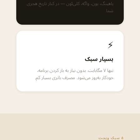
پاهینگ، پون، واگه، کلی‌ئون — در کنار تاریخ هجری
شما.
⚡
بسیار سبک
تنها ۷ مگابایت. بدون نیاز به باز کردن برنامه،
خودکار به‌روز می‌شود. مصرف باتری بسیار کم.
۵ سبک ویجت