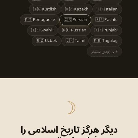
🇮🇶 Kurdish
🇰🇿 Kazakh
🇮🇹 Italian
🇵🇹 Portuguese
🇮🇷 Persian
🇦🇫 Pashto
🇹🇿 Swahili
🇷🇺 Russian
🇮🇳 Punjabi
🇺🇿 Uzbek
🇱🇰 Tamil
🇵🇭 Tagalog
+ به زودی بیشتر
☽
دیگر هرگز تاریخ اسلامی را