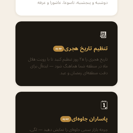
دوشنبه و پنجشنبه، تاسوعا، عاشورا و عرفه.
📆
تنظیم تاریخ هجری
جدید
تاریخ هجری را ±۲ روز تنظیم کنید تا با رویت هلال
ماه در منطقه شما هماهنگ شود — ایده‌آل برای
دقت منطقه‌ای رمضان و عید.
🗓️
پاساران جاوه‌ای
جدید
چرخه بازار سنتی جاوه‌ای را نمایش دهید — لگی،