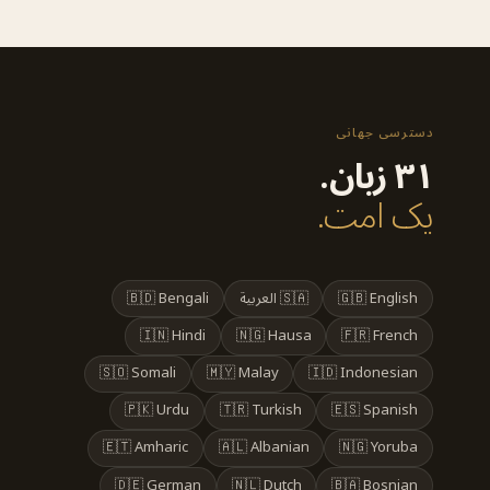
دسترسی جهانی
۳۱ زبان.
یک امت.
🇬🇧 English
🇸🇦 العربية
🇧🇩 Bengali
🇮🇳 Hindi
🇳🇬 Hausa
🇫🇷 French
🇸🇴 Somali
🇲🇾 Malay
🇮🇩 Indonesian
🇵🇰 Urdu
🇹🇷 Turkish
🇪🇸 Spanish
🇪🇹 Amharic
🇦🇱 Albanian
🇳🇬 Yoruba
🇩🇪 German
🇳🇱 Dutch
🇧🇦 Bosnian