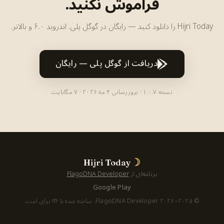
فراموش نکنید.
Hijri Today را دانلود کنید — رایگان در گوگل پلی. اندروید ۶.۰ و بالاتر.
دریافت از گوگل پلی — رایگان
نسخه ۱.۰.۷ · بروزرسانی ۴ مه ۲۰۲۶ · ۷ مگابایت
☽
Hijri Today
برنامه‌ای از
FlagoDNA Developer
Google Play
© ۲۰۲۵–۲۰۲۶ FlagoDNA Developer. ساخته شده با 🤲 برای امت.