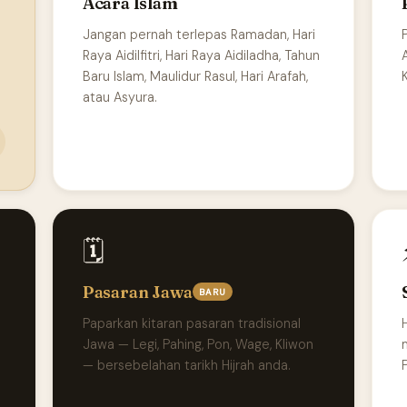
Acara Islam
Jangan pernah terlepas Ramadan, Hari
Raya Aidilfitri, Hari Raya Aidiladha, Tahun
Baru Islam, Maulidur Rasul, Hari Arafah,
atau Asyura.
🗓️
Pasaran Jawa
BARU
Paparkan kitaran pasaran tradisional
Jawa — Legi, Pahing, Pon, Wage, Kliwon
— bersebelahan tarikh Hijrah anda.