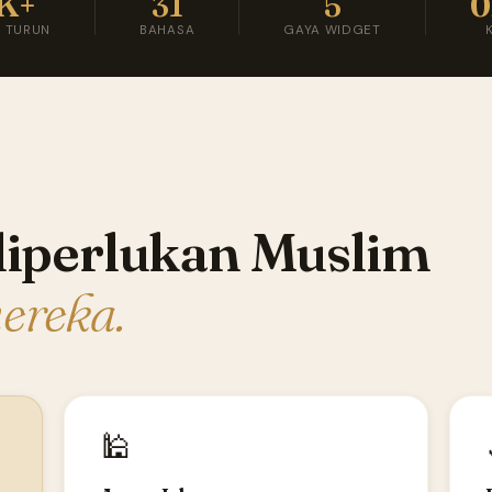
K+
31
5
 TURUN
BAHASA
GAYA WIDGET
iperlukan Muslim
mereka.
🕌