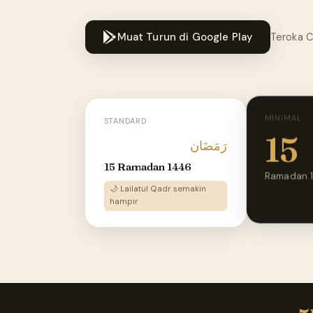
Muat Turun di Google Play
Teroka Ci
MINIMAL
STANDARD
15
رَمَضَان
15 Ramadan 1446
Ramadan 
🌙 Lailatul Qadr semakin
hampir