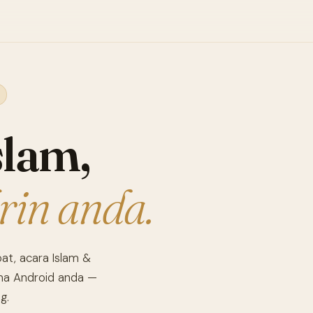
slam,
krin anda.
at, acara Islam &
ama Android anda —
g.