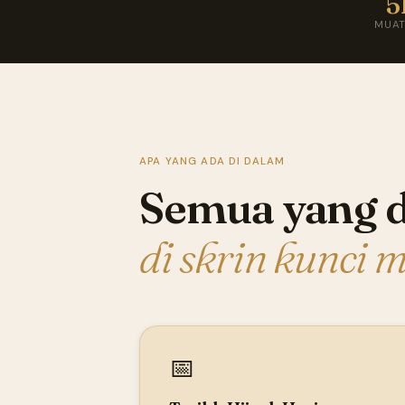
5
MUAT
APA YANG ADA DI DALAM
Semua yang d
di skrin kunci 
📅