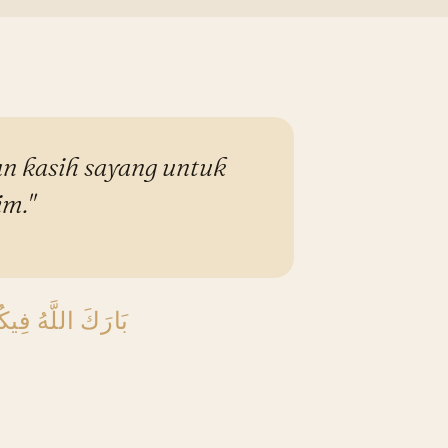
n kasih sayang untuk
m."
بَارَكَ اللَّهُ فِيكُ