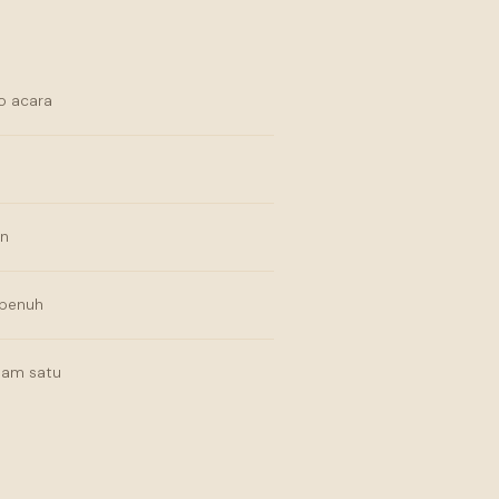
o acara
an
 penuh
lam satu