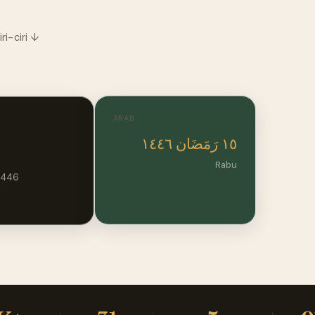
ri-ciri ↓
ARAB
١٥ رَمَضَان ١٤٤٦
Rabu
1446