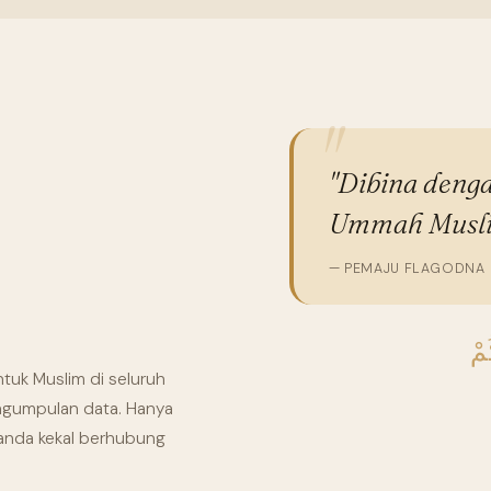
"Dibina denga
Ummah Musli
— PEMAJU FLAGODNA
مْ
ntuk Muslim di seluruh
pengumpulan data. Hanya
anda kekal berhubung