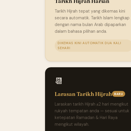
Tarikh Hijrah Harian
Tarikh Hijrah tepat yang dikemas kini
secara automatik. Tarikh Islam lengkap
dengan nama bulan Arab dipaparkan
dalam bahasa pilihan anda.
DIKEMAS KINI AUTOMATIK DUA KALI
SEHARI
📆
Larasan Tarikh Hijrah
BARU
Laraskan tarikh Hijrah ±2 hari mengikut
rukyah tempatan anda — sesuai untuk
ketepatan Ramadan & Hari Raya
mengikut wilayah.