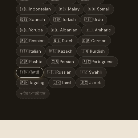
🇮🇩 Indonesian
🇲🇾 Malay
🇸🇴 Somali
🇪🇸 Spanish
🇹🇷 Turkish
🇵🇰 Urdu
🇳🇬 Yoruba
🇦🇱 Albanian
🇪🇹 Amharic
🇧🇦 Bosnian
🇳🇱 Dutch
🇩🇪 German
🇮🇹 Italian
🇰🇿 Kazakh
🇮🇶 Kurdish
🇦🇫 Pashto
🇮🇷 Persian
🇵🇹 Portuguese
🇮🇳 ਪੰਜਾਬੀ
🇷🇺 Russian
🇹🇿 Swahili
🇵🇭 Tagalog
🇱🇰 Tamil
🇺🇿 Uzbek
+ ਹੋਰ ਆ ਰਹੇ ਹਨ