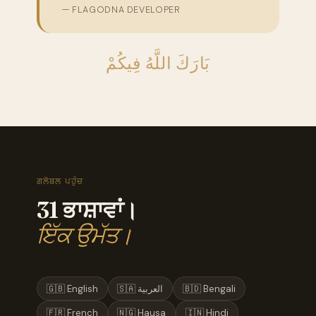
— FLAGODNA DEVELOPER
بَارَكَ اللَّهُ فِيكُمْ
ਗਲੋਬਲ ਪਹੁੰਚ
31 ਭਾਸ਼ਾਵਾਂ।
ਇੱਕ ਉਮੱਤ।
🇬🇧 English
🇸🇦 العربية
🇧🇩 Bengali
🇫🇷 French
🇳🇬 Hausa
🇮🇳 Hindi