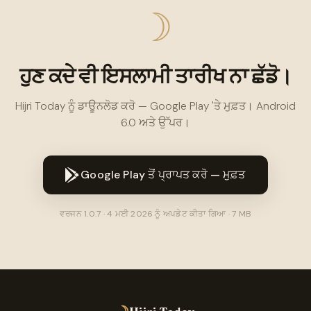
☽
ਹੁਣ ਕਦੇ ਵੀ ਇਸਲਾਮੀ ਤਾਰੀਖ ਨਾ ਛੱਡੋ।
Hijri Today ਨੂੰ ਡਾਊਨਲੋਡ ਕਰੋ — Google Play 'ਤੇ ਮੁਫ਼ਤ। Android
6.0 ਅਤੇ ਉੱਪਰ।
Google Play ਤੋਂ ਪ੍ਰਾਪਤ ਕਰੋ — ਮੁਫ਼ਤ
ਵਰਜਨ 1.0.7 · 4 ਮਈ 2026 ਨੂੰ ਅਪਡੇਟ ਕੀਤਾ ਗਿਆ · 7 MB