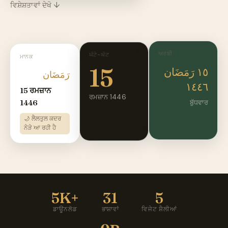
ਵਿਸ਼ੇਸ਼ਤਾਵਾਂ ਦੇਖੋ ↓
ਅਰਬੀ
ਘੱਟੋ-ਘੱਟ
ਮਾਨਕ
15
١٥ رَمَضَان
رَمَضَان
١٤٤٦
15 ਰਮਜ਼ਾਨ
ਰਮਜ਼ਾਨ 1446
1446
ਬੁੱਧਵਾਰ
🌙 ਲੈਲਤੁਲ ਕਦਰ
ਨੇੜੇ ਆ ਰਹੀ ਹੈ
5K+
31
5
ਡਾਊਨਲੋਡ
ਭਾਸ਼ਾਵਾਂ
ਵਿਜੇਟ ਸ਼ੈਲੀਆਂ