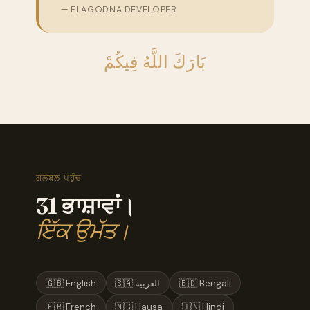
— FLAGODNA DEVELOPER
بَارَكَ اللَّهُ فِيكُمْ
ਗਲੋਬਲ ਪਹੁੰਚ
31 ਭਾਸ਼ਾਵਾਂ।
ਇੱਕ ਉਮੱਤ।
🇬🇧 English
🇸🇦 العربية
🇧🇩 Bengali
🇫🇷 French
🇳🇬 Hausa
🇮🇳 Hindi