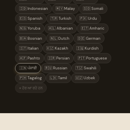
🇮🇩 Indonesian
🇲🇾 Malay
🇸🇴 Somali
🇪🇸 Spanish
🇹🇷 Turkish
🇵🇰 Urdu
🇳🇬 Yoruba
🇦🇱 Albanian
🇪🇹 Amharic
🇧🇦 Bosnian
🇳🇱 Dutch
🇩🇪 German
🇮🇹 Italian
🇰🇿 Kazakh
🇮🇶 Kurdish
🇦🇫 Pashto
🇮🇷 Persian
🇵🇹 Portuguese
🇮🇳 ਪੰਜਾਬੀ
🇷🇺 Russian
🇹🇿 Swahili
🇵🇭 Tagalog
🇱🇰 Tamil
🇺🇿 Uzbek
+ ਹੋਰ ਆ ਰਹੇ ਹਨ