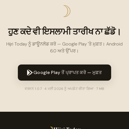
☽
ਹੁਣ ਕਦੇ ਵੀ ਇਸਲਾਮੀ ਤਾਰੀਖ ਨਾ ਛੱਡੋ।
Hijri Today ਨੂੰ ਡਾਊਨਲੋਡ ਕਰੋ — Google Play 'ਤੇ ਮੁਫ਼ਤ। Android
6.0 ਅਤੇ ਉੱਪਰ।
Google Play ਤੋਂ ਪ੍ਰਾਪਤ ਕਰੋ — ਮੁਫ਼ਤ
ਵਰਜਨ 1.0.7 · 4 ਮਈ 2026 ਨੂੰ ਅਪਡੇਟ ਕੀਤਾ ਗਿਆ · 7 MB