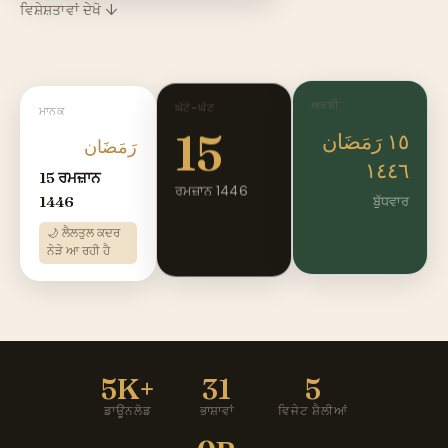
ਵਿਸ਼ੇਸ਼ਤਾਵਾਂ ਦੇਖੋ ↓
ਅਰਬੀ
ਘੱਟੋ-ਘੱਟ
ਮਾਨਕ
15
١٥ رَمَضَان
رَمَضَان
١٤٤٦
15 ਰਮਜ਼ਾਨ
ਰਮਜ਼ਾਨ 1446
1446
ਬੁੱਧਵਾਰ
🌙 ਲੈਲਤੁਲ ਕਦਰ
ਨੇੜੇ ਆ ਰਹੀ ਹੈ
5K+
31
5
ਡਾਊਨਲੋਡ
ਭਾਸ਼ਾਵਾਂ
ਵਿਜੇਟ ਸ਼ੈਲੀਆਂ