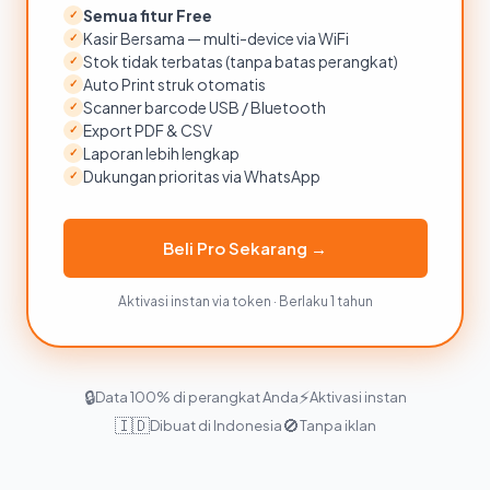
Semua fitur Free
✓
Kasir Bersama — multi-device via WiFi
✓
Stok tidak terbatas (tanpa batas perangkat)
✓
Auto Print struk otomatis
✓
Scanner barcode USB / Bluetooth
✓
Export PDF & CSV
✓
Laporan lebih lengkap
✓
Dukungan prioritas via WhatsApp
✓
Beli Pro Sekarang →
Aktivasi instan via token · Berlaku 1 tahun
🔒
⚡
Data 100% di perangkat Anda
Aktivasi instan
🇮🇩
🚫
Dibuat di Indonesia
Tanpa iklan