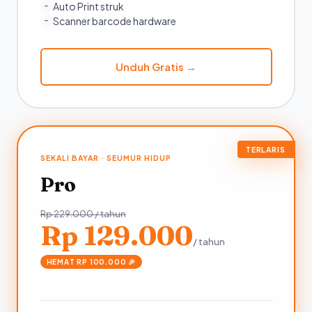
Auto Print struk
–
Scanner barcode hardware
–
Unduh Gratis →
TERLARIS
SEKALI BAYAR · SEUMUR HIDUP
Pro
Rp 229.000 / tahun
Rp 129.000
/ tahun
HEMAT RP 100.000 🎉