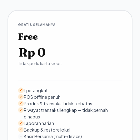
GRATIS SELAMANYA
Free
Rp 0
Tidak perlu kartu kredit
1 perangkat
✓
POS offline penuh
✓
Produk & transaksi tidak terbatas
✓
Riwayat transaksi lengkap — tidak pernah
✓
dihapus
Laporan harian
✓
Backup & restore lokal
✓
Kasir Bersama (multi-device)
–