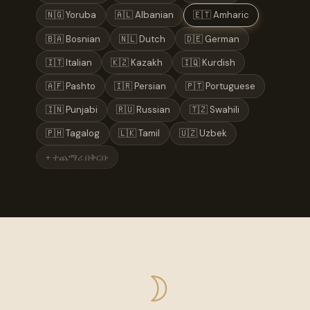
🇳🇬 Yoruba
🇦🇱 Albanian
🇪🇹 Amharic
🇧🇦 Bosnian
🇳🇱 Dutch
🇩🇪 German
🇮🇹 Italian
🇰🇿 Kazakh
🇮🇶 Kurdish
🇦🇫 Pashto
🇮🇷 Persian
🇵🇹 Portuguese
🇮🇳 Punjabi
🇷🇺 Russian
🇹🇿 Swahili
🇵🇭 Tagalog
🇱🇰 Tamil
🇺🇿 Uzbek
+ ተጨማሪ በቅርቡ
☽