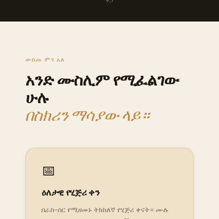
ዋጋ
ውስጡ ምን አለ
አንድ ሙስሊም የሚፈልገው
ሁሉ
በስክሪን ማሳያው ላይ።
📅
ዕለታዊ የሂጅሪ ቀን
በራስ-ሰር የሚዘመኑ ትክክለኛ የሂጅሪ ቀናት። ሙሉ