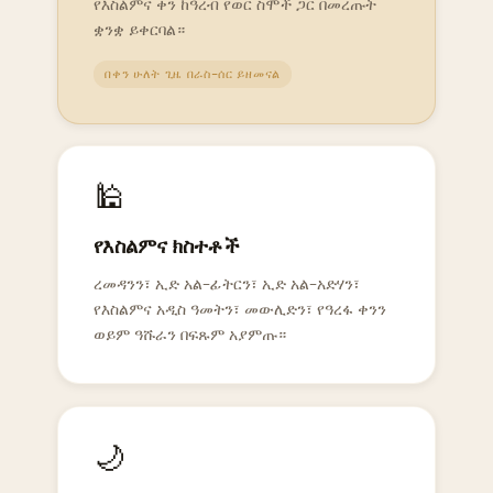
የእስልምና ቀን ከዓረብ የወር ስሞች ጋር በመረጡት
ቋንቋ ይቀርባል።
በቀን ሁለት ጊዜ በራስ-ሰር ይዘመናል
🕌
የእስልምና ክስተቶች
ረመዳንን፣ ኢድ አል-ፊትርን፣ ኢድ አል-አድሃን፣
የእስልምና አዲስ ዓመትን፣ መውሊድን፣ የዓረፋ ቀንን
ወይም ዓሹራን በፍጹም አያምጡ።
🌙