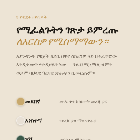
5 የዊጀት ዘይቤዎች
የሚፈልጉትን ገጽታ ይምረጡ
ለእርስዎ የሚስማማውን።
እያንዳንዱ የዊጀት ዘይቤ በዋና ስክሪንዎ ላይ በተፈጥሮው
እንዲቀመጥ የተዲዛይን ነው — ንጹህ ሚኒማሊዝምን
ወይም ባህላዊ ዓረባዊ ጽሑፍን ቢመርጡም።
መደበኛ
ሙሉ ቀን ከክስተት መረጃ ጋር
አነስተኛ
ንጹህ፣ ያለ ማደናቀፊያ
ጃቫ
ከፓሳራን ማሳያ ጋር