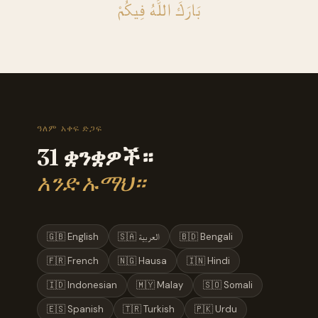
بَارَكَ اللَّهُ فِيكُمْ
ዓለም አቀፍ ድጋፍ
31 ቋንቋዎች።
አንድ ኡማህ።
🇬🇧 English
🇸🇦 العربية
🇧🇩 Bengali
🇫🇷 French
🇳🇬 Hausa
🇮🇳 Hindi
🇮🇩 Indonesian
🇲🇾 Malay
🇸🇴 Somali
🇪🇸 Spanish
🇹🇷 Turkish
🇵🇰 Urdu