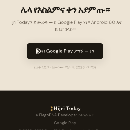
ሌላ የእስልምና ቀን አያምጡ።
Hijri Todayን ይውረዱ — በ Google Play ነፃ። Android 6.0 እና
ከዚያ በላይ።
በ Google Play ያግኙ — ነፃ
ስሪት 1.0.7 · የዘመነው ሜይ 4, 2026 · 7 ሜባ
☽
Hijri Today
ከ
FlagoDNA Developer
የተሰራ አፕ
Google Play