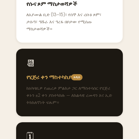
የሱና ጾም ማስታወሻዎች
ለአያሙል ቢድ (13–15)፣ የሰኞ እና ረቡዕ ጾም፣
ታሱዓ፣ ዓሹራ እና ዓረፋ በቦታው የሚሰጡ
ማስታወሻዎች።
📆
የሂጅሪ ቀን ማስተካከያ
አዲስ
ከአካባቢዎ የጨረቃ ምልከታ ጋር ለማስተሳሰር የሂጅሪ
ቀኑን ±2 ቀን ያስተካክሉ — ለክልላዊ ረመዳን እና ኢድ
ትክክለኛነት ፍጹም።
🗓️