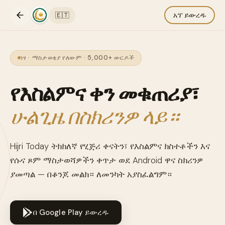
🇪🇹
አፕ ይውረዱ
ነፃ · ማስታወቂያ የለውም · 5,000+ ውርዶች
የእስልምና ቀን መቁጠሪያ፣
ሁልጊዜ በስክሪንዎ ላይ።
Hijri Today ትክክለኛ የሂጅሪ ቀናትን፣ የእስልምና ክስተቶችን እና
የሱና ጾም ማስታወሻዎችን ቀጥታ ወደ Android ዋና ስክሪንዎ
ያመጣል — በቆንጆ መልክ። ለመንካት አያስፈልግም።
በ Google Play ይውረዱ