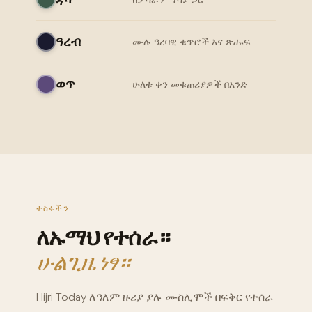
ዓረብ
ሙሉ ዓረባዊ ቁጥሮች እና ጽሑፍ
ወጥ
ሁለቱ ቀን መቁጠሪያዎች በአንድ
ተስፋችን
ለኡማህ የተሰራ።
ሁልጊዜ ነፃ።
Hijri Today ለዓለም ዙሪያ ያሉ ሙስሊሞች በፍቅር የተሰራ