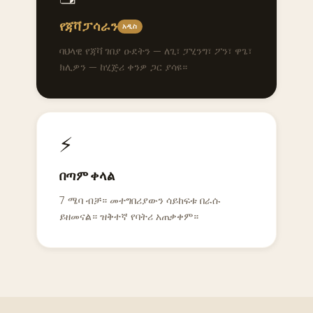
የጃቫ ፓሳራን
አዲስ
ባህላዊ የጃቫ ገበያ ዑደትን — ለጊ፣ ፓሂንግ፣ ፖን፣ ዋጌ፣
ክሊዎን — ከሂጅሪ ቀንዎ ጋር ያሳዩ።
⚡
በጣም ቀላል
7 ሜባ ብቻ። መተግበሪያውን ሳይከፍቱ በራሱ
ይዘመናል። ዝቅተኛ የባትሪ አጠቃቀም።