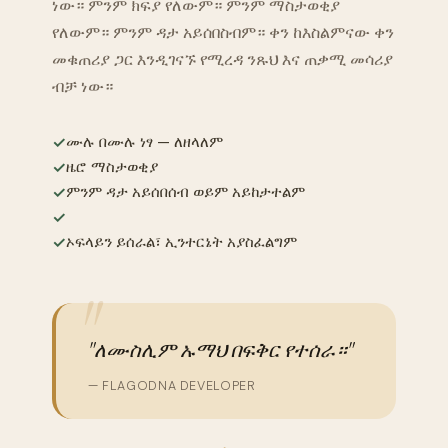
ነው። ምንም ክፍያ የለውም። ምንም ማስታወቂያ
የለውም። ምንም ዳታ አይሰበስብም። ቀን ከእስልምናው ቀን
መቁጠሪያ ጋር እንዲገናኙ የሚረዳ ንጹህ እና ጠቃሚ መሳሪያ
ብቻ ነው።
✓
ሙሉ በሙሉ ነፃ — ለዘላለም
✓
ዜሮ ማስታወቂያ
✓
ምንም ዳታ አይሰበሰብ ወይም አይከታተልም
✓
✓
ኦፍላይን ይሰራል፣ ኢንተርኔት አያስፈልግም
"ለሙስሊም ኡማህ በፍቅር የተሰራ።"
— FLAGODNA DEVELOPER