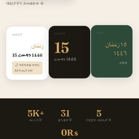
ባህሪያትን ይመልከቱ ↓
ዓረብ
አነስተኛ
መደበኛ
15
١٥ رَمَضَان
رَمَضَان
١٤٤٦
15 ረመዳን 1446
ረመዳን 1446
ረቡዕ
🌙 ላይላቱል ቃድር
እየተጠጋ ነው
5K+
31
5
ውርዶች
ቋንቋዎች
የዊጀት ዘይቤዎች
0₨