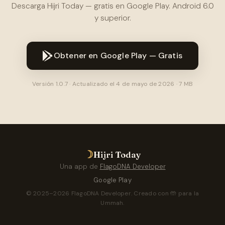
Descarga Hijri Today — gratis en Google Play. Android 6.0
y superior.
Obtener en Google Play — Gratis
Versión 1.0.7 · Actualizado el 4 de mayo de 2026 · 7 MB
☽
Hijri Today
Una app de
FlagoDNA Developer
Google Play
© 2025–2026 FlagoDNA Developer. Creado con 🤲 para la
Ummah.