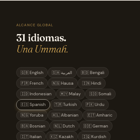
ALCANCE GLOBAL
31 idiomas.
Una Ummah.
🇬🇧 English
🇸🇦 العربية
🇧🇩 Bengali
🇫🇷 French
🇳🇬 Hausa
🇮🇳 Hindi
🇮🇩 Indonesian
🇲🇾 Malay
🇸🇴 Somali
🇪🇸 Spanish
🇹🇷 Turkish
🇵🇰 Urdu
🇳🇬 Yoruba
🇦🇱 Albanian
🇪🇹 Amharic
🇧🇦 Bosnian
🇳🇱 Dutch
🇩🇪 German
🇮🇹 Italian
🇰🇿 Kazakh
🇮🇶 Kurdish