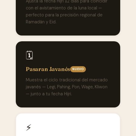
Ajusta la fecha Hijri ±2 días para coincidir
con el avistamiento de la luna local —
perfecto para la precisión regional de
Ramadán y Eid.
🗓️
Pasaran Javanés
NUEVO
Muestra el ciclo tradicional del mercado
javanés — Legi, Pahing, Pon, Wage, Kliwon
— junto a tu fecha Hijri.
⚡