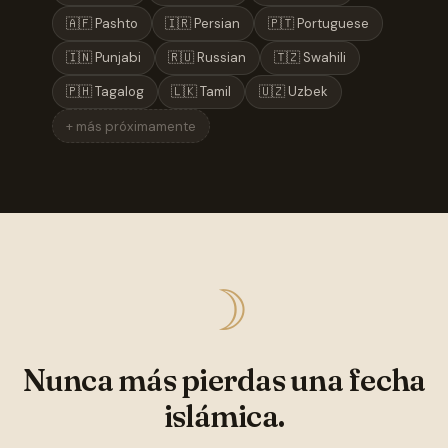
🇦🇫 Pashto
🇮🇷 Persian
🇵🇹 Portuguese
🇮🇳 Punjabi
🇷🇺 Russian
🇹🇿 Swahili
🇵🇭 Tagalog
🇱🇰 Tamil
🇺🇿 Uzbek
+ más próximamente
☽
Nunca más pierdas una fecha
islámica.