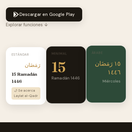
Descargar en Google Play
Explorar funciones ↓
ÁRABE
MINIMAL
ESTÁNDAR
15
١٥ رَمَضَان
رَمَضَان
١٤٤٦
15 Ramadán
Ramadán 1446
1446
Miércoles
🌙 Se acerca
Laylat al-Qadr