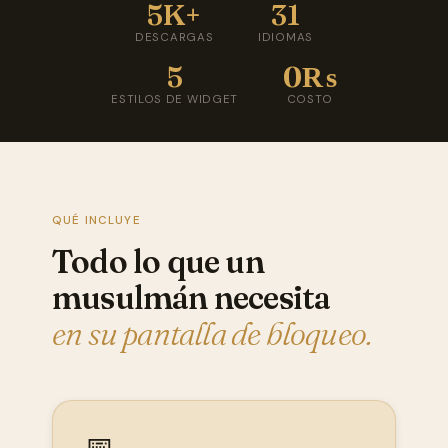
5K+
31
DESCARGAS
IDIOMAS
5
0₨
ESTILOS DE WIDGET
COSTO
QUÉ INCLUYE
Todo lo que un
musulmán necesita
en su pantalla de bloqueo.
📅