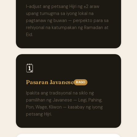
I-adjust ang petsang Hijri ng ±2 araw
upang tumugma sa iyong lokal na
pagtanaw ng buwan — perpekto para sa
rehiyonal na katumpakan ng Ramadan at
Eid.
🗓️
Pasaran Javanese
BAGO
Ipakita ang tradisyonal na siklo ng
pamilihan ng Javanese — Legi, Pahing,
Pon, Wage, Kliwon — kasabay ng iyong
petsang Hijri.