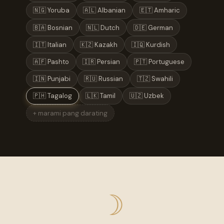
🇳🇬 Yoruba
🇦🇱 Albanian
🇪🇹 Amharic
🇧🇦 Bosnian
🇳🇱 Dutch
🇩🇪 German
🇮🇹 Italian
🇰🇿 Kazakh
🇮🇶 Kurdish
🇦🇫 Pashto
🇮🇷 Persian
🇵🇹 Portuguese
🇮🇳 Punjabi
🇷🇺 Russian
🇹🇿 Swahili
🇵🇭 Tagalog
🇱🇰 Tamil
🇺🇿 Uzbek
+ marami pang darating
☽