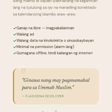
Isang malinis at kapaki-pakinabang na kagamitan
lang na tutulong sa iyo na manatiling konektado
sa kalendaryong Islamiko araw-araw.
✓
Ganap na libre — magpakailanman
✓
Walang ad
✓
Walang data na kinokolekta o sinusubaybayan
✓
Minimal na permission (alarm lang)
✓
Gumagana offline, hindi kailangan ng internet
"Ginawa nang may pagmamahal
para sa Ummah Muslim."
— FLAGODNA DEVELOPER