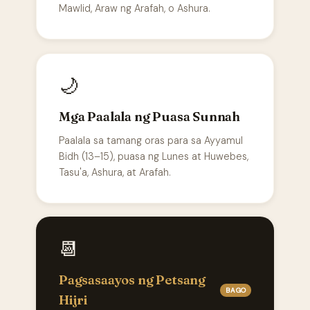
Mawlid, Araw ng Arafah, o Ashura.
🌙
Mga Paalala ng Puasa Sunnah
Paalala sa tamang oras para sa Ayyamul
Bidh (13–15), puasa ng Lunes at Huwebes,
Tasu'a, Ashura, at Arafah.
📆
Pagsasaayos ng Petsang
BAGO
Hijri