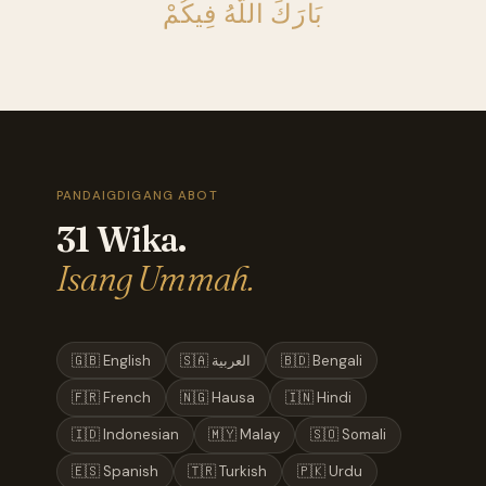
بَارَكَ اللَّهُ فِيكُمْ
PANDAIGDIGANG ABOT
31 Wika.
Isang Ummah.
🇬🇧 English
🇸🇦 العربية
🇧🇩 Bengali
🇫🇷 French
🇳🇬 Hausa
🇮🇳 Hindi
🇮🇩 Indonesian
🇲🇾 Malay
🇸🇴 Somali
🇪🇸 Spanish
🇹🇷 Turkish
🇵🇰 Urdu