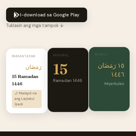
I-download sa Google Play
Tuklasin ang mga tampok ↓
ARABIC
MINIMAL
PAMANTAYAN
15
١٥ رَمَضَان
رَمَضَان
١٤٤٦
15 Ramadan
Ramadan 1446
1446
Miyerkules
🌙 Malapit na
ang Laylatul
Qadr