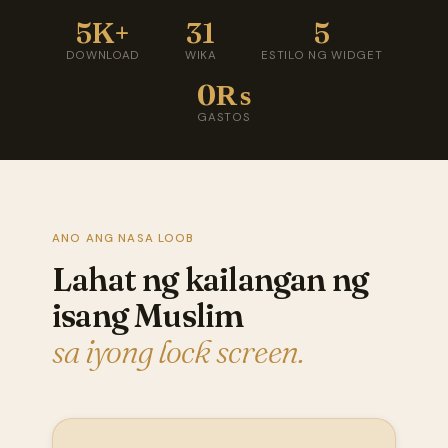
5K+
31
5
DOWNLOAD
WIKA
ESTILO NG WIDGET
0₨
GASTOS
ANO ANG NASA LOOB
Lahat ng kailangan ng
isang Muslim
sa iyong lock screen.