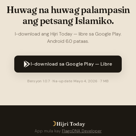
Huwag na huwag palampasin
ang petsang Islamiko.
I-download ang Hijri Today — libre sa Google Play.
Android 6.0 pataas.
I-download sa Google Play — Libre
Bersyon 1.0.7 · Na-update Mayo 4, 2026 · 7 MB
☽
Hijri Today
App mula kay
FlagoDNA Developer