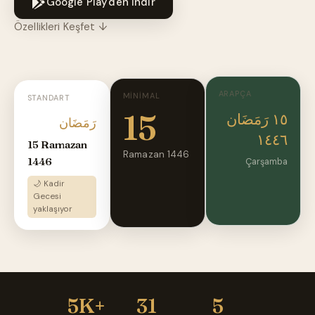
Google Play'den İndir
Özellikleri Keşfet ↓
ARAPÇA
MINIMAL
STANDART
15
١٥ رَمَضَان
رَمَضَان
١٤٤٦
15 Ramazan
Ramazan 1446
1446
Çarşamba
🌙 Kadir
Gecesi
yaklaşıyor
5K+
31
5