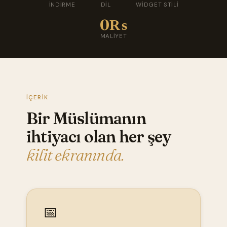
İNDIRME
DIL
WIDGET STILI
0₨
MALIYET
İÇERIK
Bir Müslümanın
ihtiyacı olan her şey
kilit ekranında.
📅