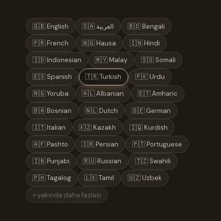
🇬🇧 English
🇸🇦 العربية
🇧🇩 Bengali
🇫🇷 French
🇳🇬 Hausa
🇮🇳 Hindi
🇮🇩 Indonesian
🇲🇾 Malay
🇸🇴 Somali
🇪🇸 Spanish
🇹🇷 Turkish
🇵🇰 Urdu
🇳🇬 Yoruba
🇦🇱 Albanian
🇪🇹 Amharic
🇧🇦 Bosnian
🇳🇱 Dutch
🇩🇪 German
🇮🇹 Italian
🇰🇿 Kazakh
🇮🇶 Kurdish
🇦🇫 Pashto
🇮🇷 Persian
🇵🇹 Portuguese
🇮🇳 Punjabi
🇷🇺 Russian
🇹🇿 Swahili
🇵🇭 Tagalog
🇱🇰 Tamil
🇺🇿 Uzbek
+ yakında daha fazlası