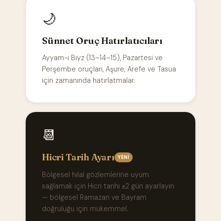
🌙
Sünnet Oruç Hatırlatıcıları
Ayyam-ı Bıyz (13–14–15), Pazartesi ve
Perşembe oruçları, Aşure, Arefe ve Tasua
için zamanında hatırlatmalar.
📆
Hicri Tarih Ayarı
YENI
Bölgesel hilal gözlemlerine uyum
sağlamak için Hicri tarihi ±2 gün ayarlayın
— bölgesel Ramazan ve Bayram
doğruluğu için mükemmel.