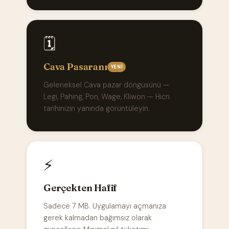
🗓️
Cava Pasaranı
YENI
Geleneksel Cava pazar döngüsünü —
Legi, Pahing, Pon, Wage, Kliwon — Hicri
tarihinizin yanında görüntüleyin.
⚡
Gerçekten Hafif
Sadece 7 MB. Uygulamayı açmanıza
gerek kalmadan bağımsız olarak